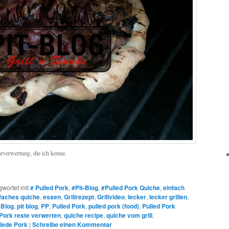
teverwertung, die ich kenne.
gwortet mit
# Pulled Pork
,
#Pit-Blog
,
#Pulled Pork Quiche
,
einfach
faches quiche
,
essen
,
Grillrezept
,
Grillvideo
,
lecker
,
lecker grillen
,
-Blog
,
pit blog
,
PP
,
Pulled Pork
,
pulled pork (food)
,
Pulled Pork
 Pork reste verwerten
,
quiche recipe
,
quiche vom grill
,
llede Pork
|
Schreibe einen Kommentar