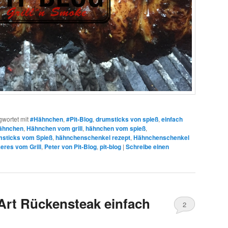
gwortet mit
#Hähnchen
,
#Pit-Blog
,
drumsticks von spieß
,
einfach
ähnchen
,
Hähnchen vom grill
,
hähnchen vom spieß
,
sticks vom Spieß
,
hähnchenschenkel rezept
,
Hähnchenschenkel
keres vom Grill
,
Peter von Pit-Blog
,
pit-blog
|
Schreibe einen
 Art Rückensteak einfach
2