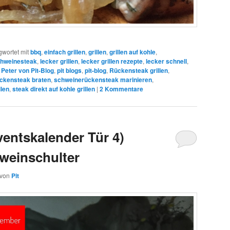
gwortet mit
bbq
,
einfach grillen
,
grillen
,
grillen auf kohle
,
chweinesteak
,
lecker grillen
,
lecker grillen rezepte
,
lecker schnell
,
,
Peter von Pit-Blog
,
pit blogs
,
pit-blog
,
Rückensteak grillen
,
ckensteak braten
,
schweinerückensteak marinieren
,
llen
,
steak direkt auf kohle grillen
|
2
Kommentare
ventskalender Tür 4)
hweinschulter
von
Pit