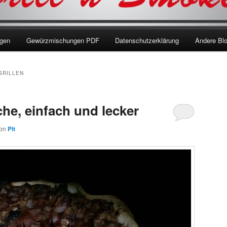
ngen
Gewürzmischungen PDF
Datenschutzerklärung
Andere Bl
GRILLEN
he, einfach und lecker
on
Pit