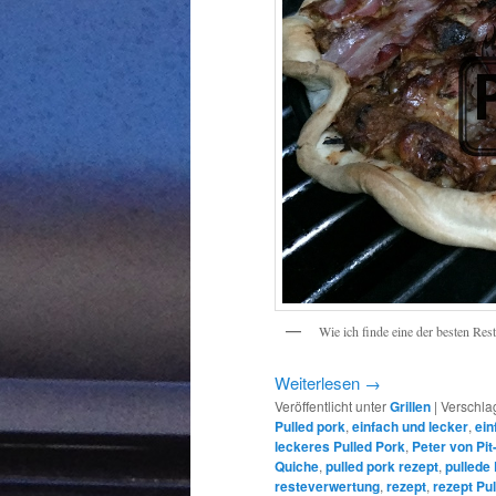
Wie ich finde eine der besten Res
Weiterlesen
→
Veröffentlicht unter
Grillen
|
Verschla
Pulled pork
,
einfach und lecker
,
ein
leckeres Pulled Pork
,
Peter von Pit
Quiche
,
pulled pork rezept
,
pullede
resteverwertung
,
rezept
,
rezept Pu