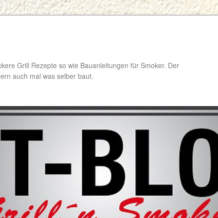
ckere Grill Rezepte so wie Bauanleitungen für Smoker. Der
ondern auch mal was selber baut.