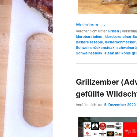
Weiterlesen
→
Veröffentlicht unter
Grillen
|
Verschla
Iderobersteiner
,
Iderobersteiner S
leckere rezepte
,
leckerschmecker
Schweinerückensteak
,
schweinerü
Schweinesteak
,
steak auf kohle gri
Grillzember (Ad
gefüllte Wildsc
Veröffentlicht am
5. Dezember 2020