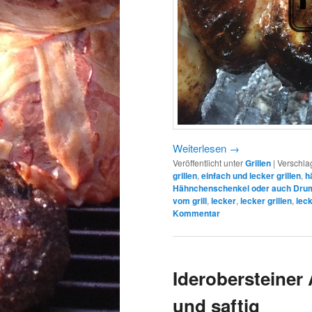
Weiterlesen
→
Veröffentlicht unter
Grillen
|
Verschla
grillen
,
einfach und lecker grillen
,
h
Hähnchenschenkel oder auch Drum
vom grill
,
lecker
,
lecker grillen
,
lec
Kommentar
Iderobersteiner
und saftig