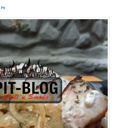
n
Pit