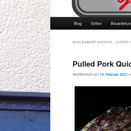
Hauptmenü
Blog
Grillen
Bauanleitu
SCHLAGWORT-ARCHIVE:
LECKER 
Pulled Pork Quic
Veröffentlicht am
14. Februar 2021
v