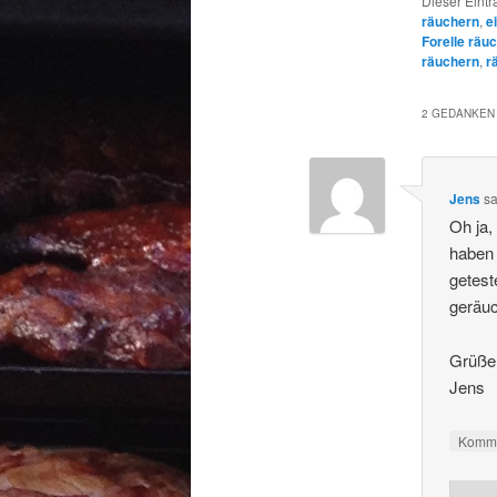
Dieser Eintr
räuchern
,
e
Forelle räu
räuchern
,
r
2 GEDANKEN 
Jens
sa
Oh ja,
haben 
getest
geräuc
Grüße
Jens
Komme