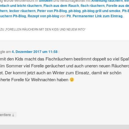
ag wurde veröffentlicht in
Smoken
und verschlagwortet mit
Anleitung räuchern
,
ei
infach und leicht räuchern
,
Fisch aus dem Rauch
,
fisch räuchern
,
Forelle aus 
chern
,
lecker räuchern
,
Peter von Pit-Blog
,
pit-blog
,
pit-blog grill und smoke
,
Pit-
äuchern Pit-Blog
,
Rezept von pit-blog
von
Pit
.
Permanenter Link zum Eintrag
.
ZU „
FORELLEN RÄUCHERN MIT DEN KIDS UND NEUEM INTO
“
gte am
4. Dezember 2017 um 11:58
:
 mit den Kids macht das Fischräuchern bestimmt doppelt so viel Spa
im Sommer viel Forelle geräuchert und auch uneren neuen Räucher
et. Der kommt jetzt auch an Winter zum Einsatz, damit wir schön
herte Forelle für Weihnachten haben
↓
ntiere