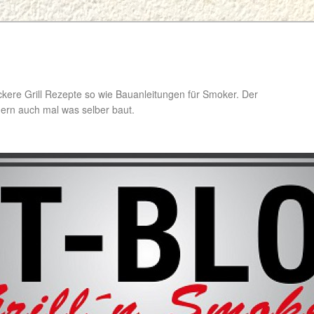
ckere Grill Rezepte so wie Bauanleitungen für Smoker. Der
ondern auch mal was selber baut.