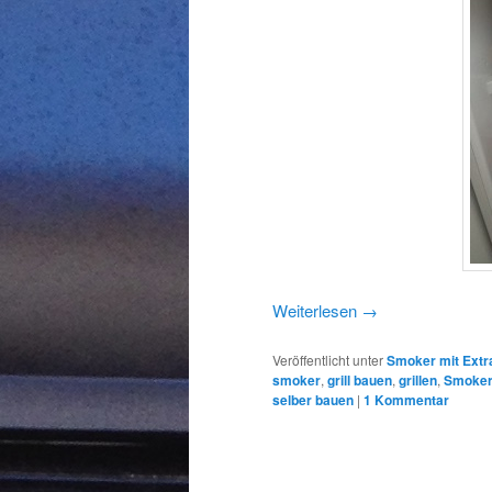
Weiterlesen
→
Veröffentlicht unter
Smoker mit Extr
smoker
,
grill bauen
,
grillen
,
Smoke
selber bauen
|
1
Kommentar