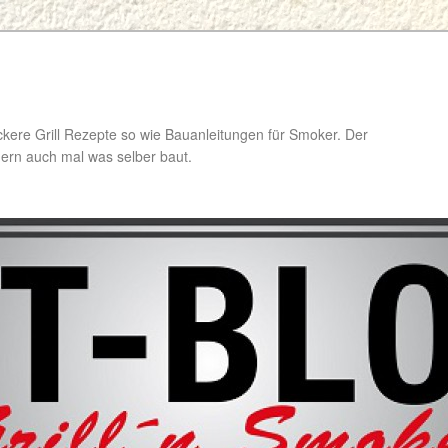
ckere Grill Rezepte so wie Bauanleitungen für Smoker. Der
ondern auch mal was selber baut.