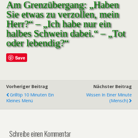
Am Grenzübergang: „Haben
Sie etwas zu verzollen, mein
Herr?“ – „Ich habe nur ein
halbes Schwein dabei.“ – „Tot
oder lebendig?“
Save
Vorheriger Beitrag
Nächster Beitrag
Grilltip 10 Minuten Ein
Wissen In Einer Minute
Kleines Menü
(Mensch)
Schreibe einen Kommentar