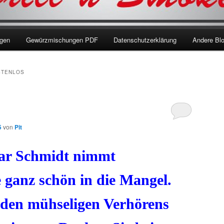
ngen
Gewürzmischungen PDF
Datenschutzerklärung
Andere Bl
STENLOS
5
von
Pit
ar Schmidt nimmt
 ganz schön in die Mangel.
den mühseligen Verhörens