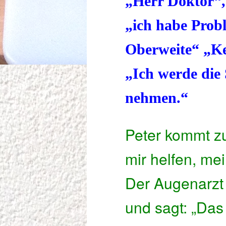
„Herr Doktor“, 
„ich habe Prob
Oberweite“ „Ke
„Ich werde die
nehmen.“
Peter kommt z
mir helfen, me
Der Augenarzt
und sagt: „Das 