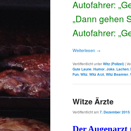
Autofahrer: „Geh
„Dann gehen Si
Autofahrer: „Ge
Weiterlesen
→
Veröffentlicht unter
Witz (Polizei)
|
Ve
Gute Laune
,
Humor
,
Joke
,
Lachen
,
Fun
,
Witz
,
Witz Arzt
,
Witz Beamter
,
Witze Ärzte
Veröffentlicht am
7. Dezember 2015
Der Augenarzt 