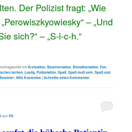
ten. Der Polizist fragt: „Wie
 „Perowiszkyowiesky“ – „Und
ie sich?“ – „S-i-c-h.“
rschlagwortet mit
Ärztewitze
,
Beamtenwitze
,
Blondinenwitze
,
Fun
,
lachen lachen
,
Lustig
,
Polizeiwitze
,
Spaß
,
Spaß muß sein
,
Spaß und
 Beamter
,
Witz Kostenlos
|
Schreibe einen Kommentar
5
von
Pit