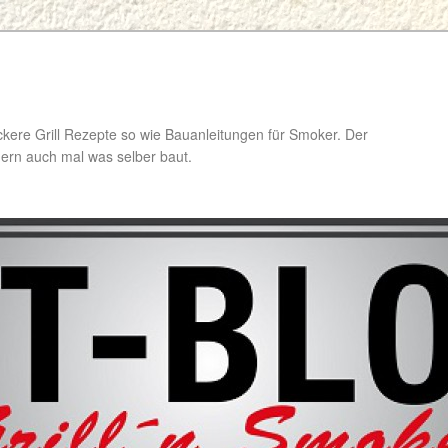
ckere Grill Rezepte so wie Bauanleitungen für Smoker. Der
ondern auch mal was selber baut.