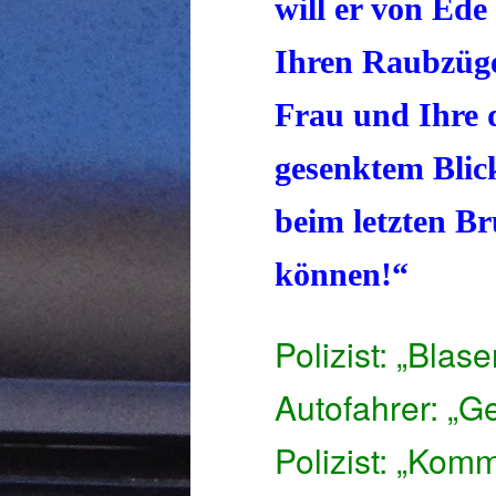
will er von Ede
Ihren Raubzügen
Frau und Ihre 
gesenktem Blic
beim letzten Br
können!“
Polizist: „Blas
Autofahrer: „G
Polizist: „Komm