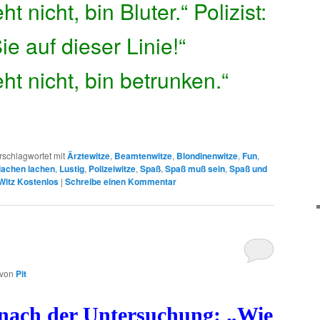
t nicht, bin Bluter.“ Polizist:
e auf dieser Linie!“
ht nicht, bin betrunken.“
rschlagwortet mit
Ärztewitze
,
Beamtenwitze
,
Blondinenwitze
,
Fun
,
lachen lachen
,
Lustig
,
Polizeiwitze
,
Spaß
,
Spaß muß sein
,
Spaß und
Witz Kostenlos
|
Schreibe einen Kommentar
von
Pit
nach der Untersuchung: „Wie