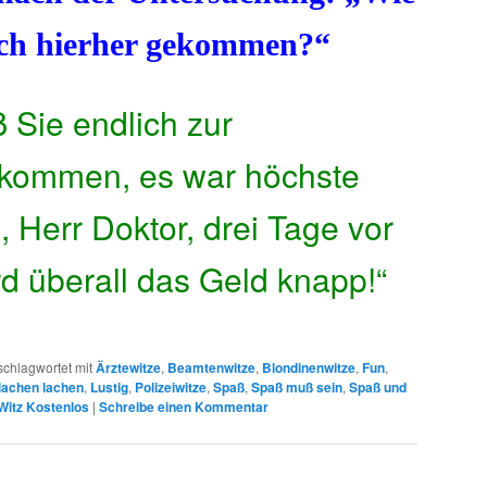
lich hierher gekommen?“
ß Sie endlich zur
kommen, es war höchste
h, Herr Doktor, drei Tage vor
d überall das Geld knapp!“
schlagwortet mit
Ärztewitze
,
Beamtenwitze
,
Blondinenwitze
,
Fun
,
lachen lachen
,
Lustig
,
Polizeiwitze
,
Spaß
,
Spaß muß sein
,
Spaß und
Witz Kostenlos
|
Schreibe einen Kommentar