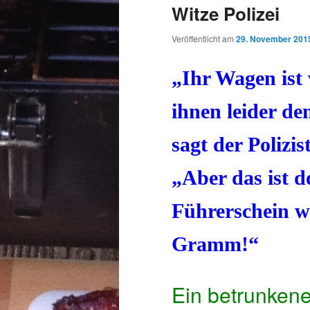
Witze Polizei
Veröffentlicht am
29. November 201
„Ihr Wagen ist 
ihnen leider d
sagt der Polizi
„Aber das ist d
Führerschein w
Gramm!“
Ein betrunkene