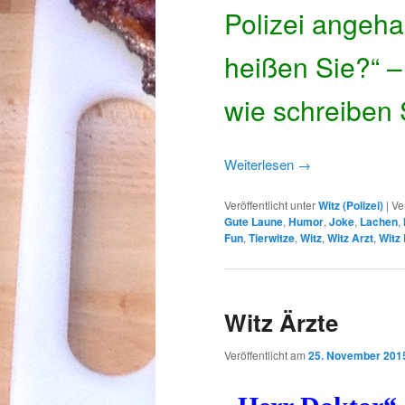
Polizei angehal
heißen Sie?“ –
wie schreiben S
Weiterlesen
→
Veröffentlicht unter
Witz (Polizei)
|
Ve
Gute Laune
,
Humor
,
Joke
,
Lachen
,
Fun
,
Tierwitze
,
Witz
,
Witz Arzt
,
Witz
Witz Ärzte
Veröffentlicht am
25. November 201