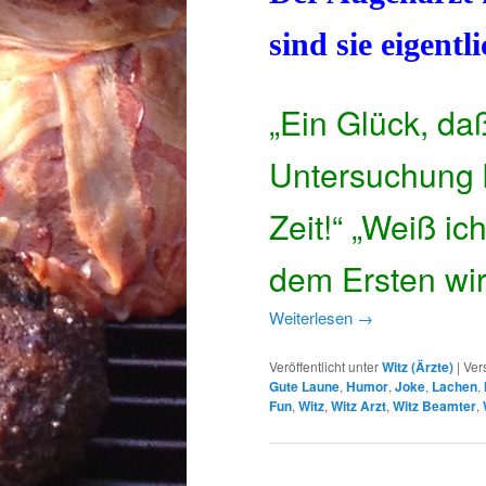
sind sie eigent
„Ein Glück, da
Untersuchung 
Zeit!“ „Weiß ic
dem Ersten wir
Weiterlesen
→
Veröffentlicht unter
Witz (Ärzte)
|
Ver
Gute Laune
,
Humor
,
Joke
,
Lachen
,
Fun
,
Witz
,
Witz Arzt
,
Witz Beamter
,