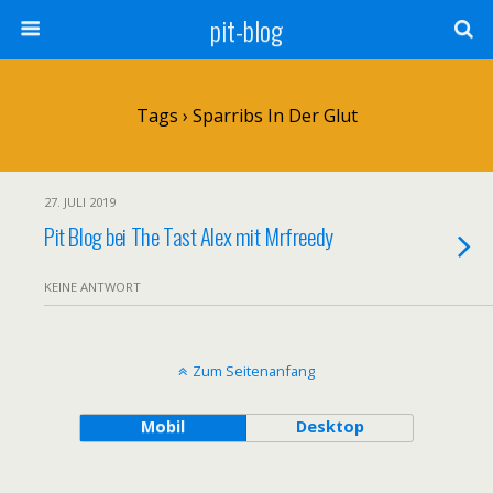
pit-blog
Tags › Sparribs In Der Glut
27. JULI 2019
Pit Blog bei The Tast Alex mit Mrfreedy
KEINE ANTWORT
Zum Seitenanfang
Mobil
Desktop