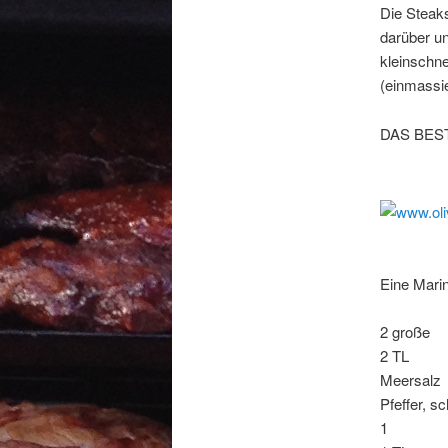
Die Steak
darüber un
kleinschne
(einmassie
DAS BES
Eine Mari
2 große 
2 TL Thy
Meersalz
Pfeffer, s
1 Zitron