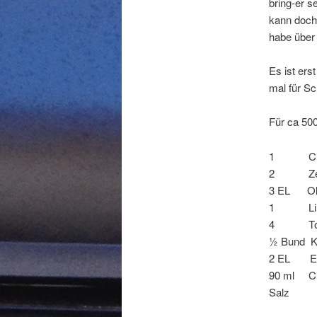
bring-er s
kann doch 
habe über
Es ist ers
mal für Sc
Für ca 50
1 Chilis
2 Zehe
3 EL Oli
1 Limett
4 Tomat
½ Bund K
2 EL Ess
90 ml Ch
Salz