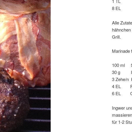
1 TL Pa
8 EL Ol
Alle Zutat
hähnchen 
Grill.
Marinade 
100 ml So
30 g In
3 Zehe/n 
4 EL Roh
6 EL Ol
Ingwer un
massieren.
für 1-2 St