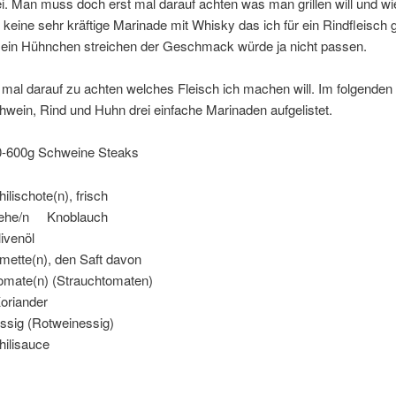
ei. Man muss doch erst mal darauf achten was man grillen will und wie
keine sehr kräftige Marinade mit Whisky das ich für ein Rindfleisch
 ein Hühnchen streichen der Geschmack würde ja nicht passen.
t mal darauf zu achten welches Fleisch ich machen will. Im folgenden
hwein, Rind und Huhn drei einfache Marinaden aufgelistet.
0-600g Schweine Steaks
chote(n), frisch
/n Knoblauch
venöl
e(n), den Saft davon
e(n) (Strauchtomaten)
oriander
ig (Rotweinessig)
ilisauce