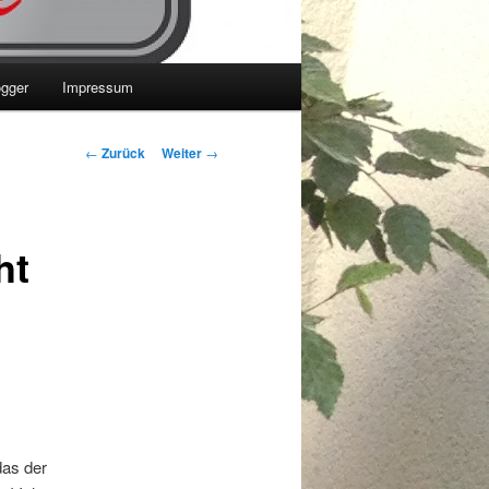
ogger
Impressum
Beitrags-
←
Zurück
Weiter
→
Navigation
ht
das der