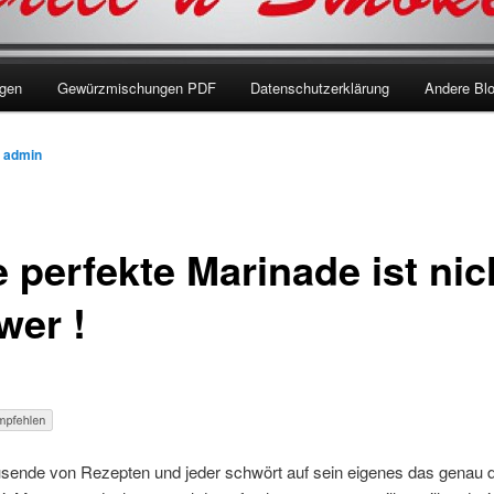
ngen
Gewürzmischungen PDF
Datenschutzerklärung
Andere Bl
n
admin
 perfekte Marinade ist nic
wer !
ausende von Rezepten und jeder schwört auf sein eigenes das genau 