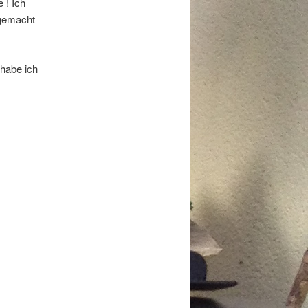
 ! Ich
 gemacht
 habe ich