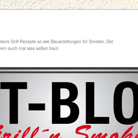
ckere Grill Rezepte so wie Bauanleitungen für Smoker. Der
ondern auch mal was selber baut.