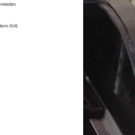
hneieden
nn Grill.