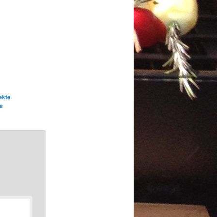
ekte
e