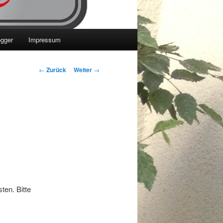
ogger
Impressum
Beitrags-
←
Zurück
Weiter
→
Navigation
ten. Bitte