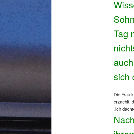
Wiss
Sohn
Tag 
nich
auch
sich
Die Frau 
erzaehlt,
„Ich dacht
Nach
ihre