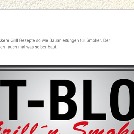
ckere Grill Rezepte so wie Bauanleitungen für Smoker. Der
ondern auch mal was selber baut.