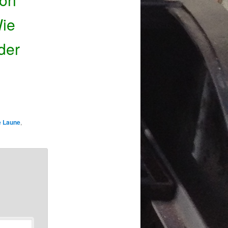
Wie
der
 Laune
,