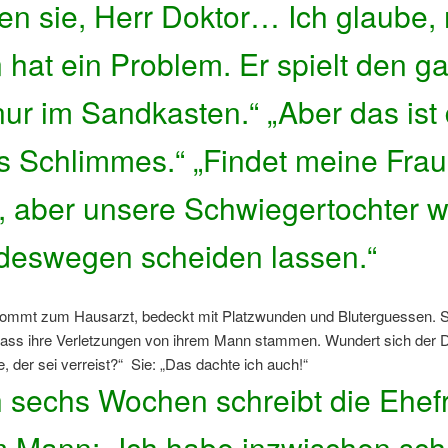
en sie, Herr Doktor… Ich glaube,
 hat ein Problem. Er spielt den g
nur im Sandkasten.“ „Aber das ist
ts Schlimmes.“ „Findet meine Frau
, aber unsere Schwiegertochter wi
 deswegen scheiden lassen.“
kommt zum Hausarzt, bedeckt mit Platzwunden und Bluterguessen. S
 dass ihre Verletzungen von ihrem Mann stammen. Wundert sich der 
e, der sei verreist?“ Sie: „Das dachte ich auch!“
 sechs Wochen schreibt die Ehef
m Mann: „Ich habe inzwischen sc