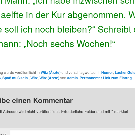
Haelfte in der Kur abgenommen. 
 soll ich noch bleiben?“ Schreibt 
ann: „Noch sechs Wochen!“
ag wurde veröffentlicht in
Witz (Ärzte)
und verschlagwortet mit
Humor
,
LachenGute
ß
,
Spaß muß sein.
,
Witz
,
Witz (Ärzte)
von
admin
.
Permanenter Link zum Eintrag
.
ibe einen Kommentar
l-Adresse wird nicht veröffentlicht.
Erforderliche Felder sind mit
*
markiert
tar
*