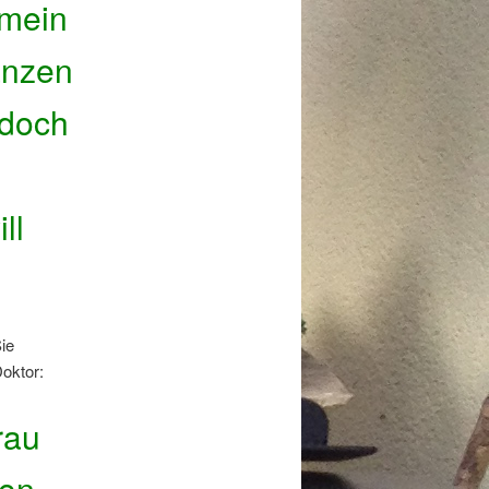
 mein
anzen
 doch
ll
ie
Doktor:
rau
hon