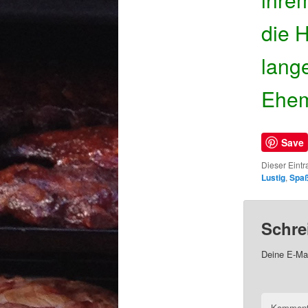
die 
lange
Ehem
Save
Dieser Eintr
Lustig
,
Spa
Schre
Deine E-Mai
Kommen