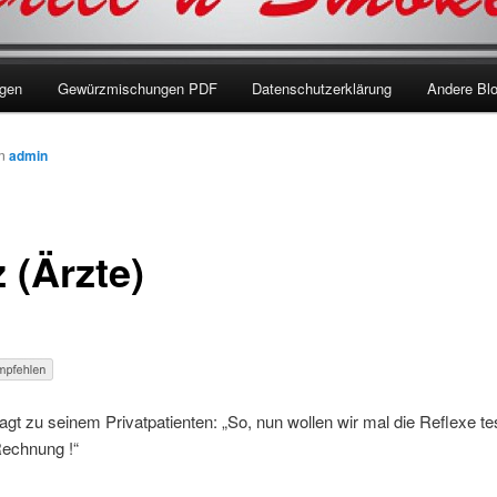
ngen
Gewürzmischungen PDF
Datenschutzerklärung
Andere Bl
on
admin
 (Ärzte)
agt zu seinem Privatpatienten: „So, nun wollen wir mal die Reflexe tes
Rechnung !“