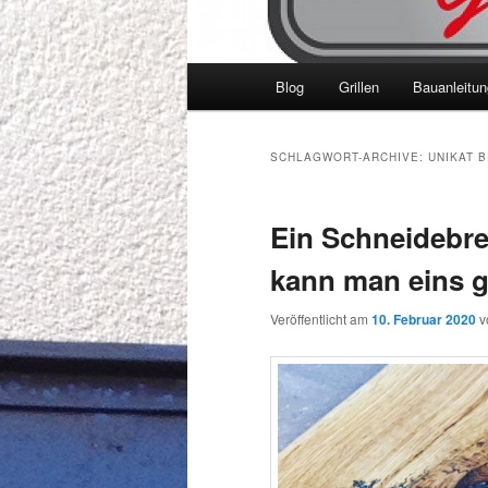
Hauptmenü
Blog
Grillen
Bauanleitu
SCHLAGWORT-ARCHIVE:
UNIKAT 
Ein Schneidebret
kann man eins 
Veröffentlicht am
10. Februar 2020
v