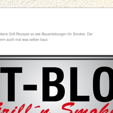
ckere Grill Rezepte so wie Bauanleitungen für Smoker. Der
ondern auch mal was selber baut.