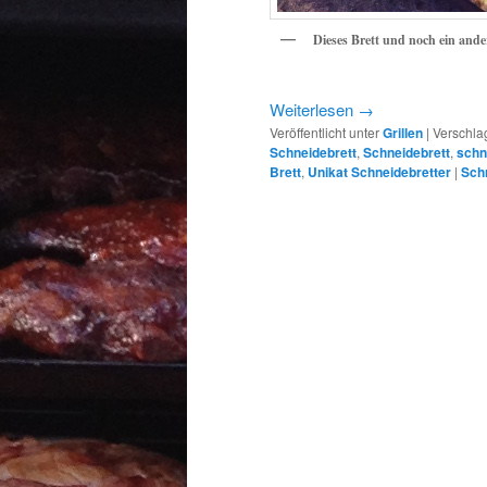
Dieses Brett und noch ein ande
Weiterlesen
→
Veröffentlicht unter
Grillen
|
Verschla
Schneidebrett
,
Schneidebrett
,
schn
Brett
,
Unikat Schneidebretter
|
Sch