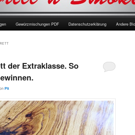
ngen
Gewürzmischungen PDF
Datenschutzerklärung
Andere Bl
BRETT
t der Extraklasse. So
gewinnen.
on
Pit