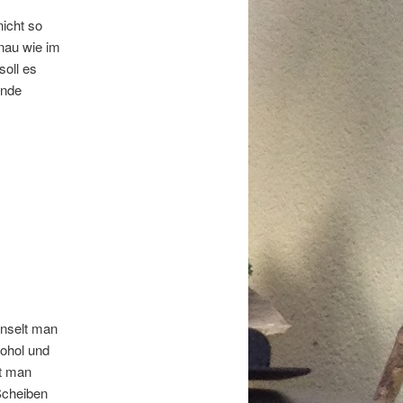
nicht so
nau wie im
soll es
ende
inselt man
kohol und
ht man
Scheiben