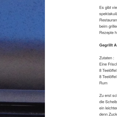
Es gibt vi
spektakulä
Restaurant
beim grill
Rezepte h
Gegrillt 
Zutaten :
Eine Fris
8 Teelöffe
8 Teelöffel
Rum
Zu erst sc
die Scheib
ein leicht
denn Zucke