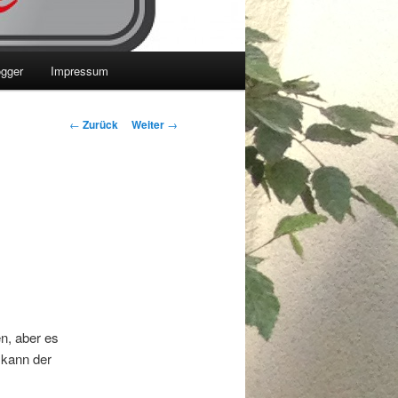
ogger
Impressum
Beitrags-
←
Zurück
Weiter
→
Navigation
n, aber es
 kann der