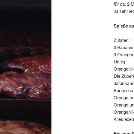
für ca. 2 
ist sehr le
Spieße a
Zutaten :
3 Banane
3 Orange
Honig
Orangenli
Die Zubere
dafür kann
Banane un
Orange müs
Orange un
Orangenlik
Alles eben
Eis vom G