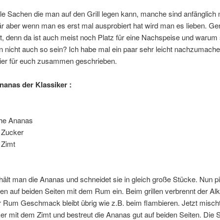
ele Sachen die man auf den Grill legen kann, manche sind anfänglich 
r aber wenn man es erst mal ausprobiert hat wird man es lieben. Ge
, denn da ist auch meist noch Platz für eine Nachspeise und warum 
en nicht auch so sein? Ich habe mal ein paar sehr leicht nachzumach
ier für euch zusammen geschrieben.
Ananas der Klassiker :
che Ananas
l Zucker
 Zimt
hält man die Ananas und schneidet sie in gleich große Stücke. Nun p
en auf beiden Seiten mit dem Rum ein. Beim grillen verbrennt der Al
er Rum Geschmack bleibt übrig wie z.B. beim flambieren. Jetzt misc
r mit dem Zimt und bestreut die Ananas gut auf beiden Seiten. Die 