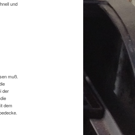
chnell und
ösen muß.
die
i der
die
it dem
 bedecke.