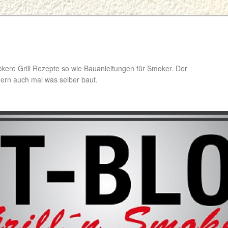
ckere Grill Rezepte so wie Bauanleitungen für Smoker. Der
ondern auch mal was selber baut.