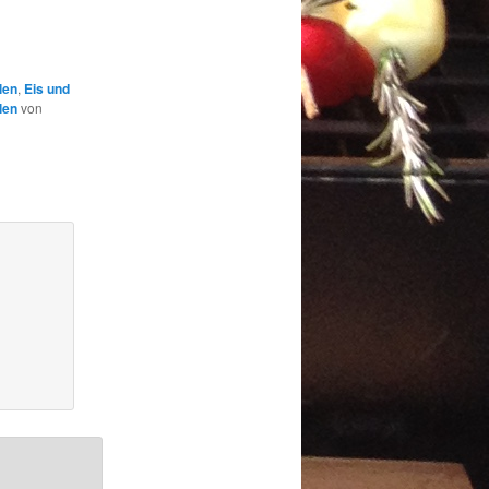
llen
,
Eis und
len
von