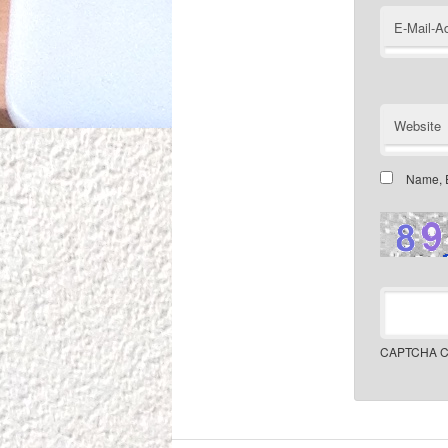
E-Mail-A
Website
Name, E
CAPTCHA C