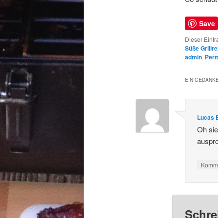
Save
Dieser Eintr
Süße Grillr
admin
.
Perm
EIN GEDANKE
Lucas 
Oh sie
auspro
Komme
Schre