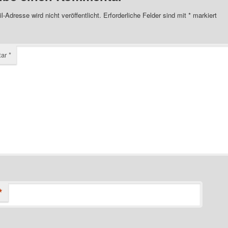
l-Adresse wird nicht veröffentlicht.
Erforderliche Felder sind mit
*
markiert
tar
*
*