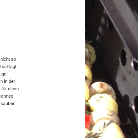
nicht so
 schlägt
ugel
n in der
 für diese
ischnee
s sauber