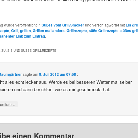
ag wurde veröffentlicht in
Süßes vom Grill/Smoker
und verschlagwortet mit
Eis gri
ezepte
,
Grill
,
grillen
,
Grillen mal anders
,
Grillrezepte
,
süße Grillrezepte
,
süßes gril
anenter Link zum Eintrag
.
 ZU „
EIS UND SÜSSE GRILLREZEPTE
“
Baumgärtner
sagte am
9. Juli 2012 um 07:58
:
ht alles echt lecker aus. Werde es bei besseren Wetter mal selber
bieren und dann berichten, wie es mir geschmeckt hat.
↓
ntiere
ibe einen Kommentar