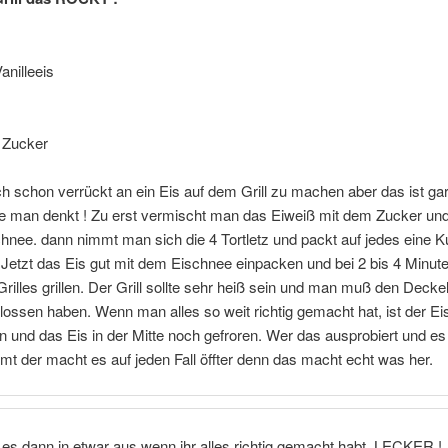
anilleeis
l Zucker
ch schon verrückt an ein Eis auf dem Grill zu machen aber das ist gar
e man denkt ! Zu erst vermischt man das Eiweiß mit dem Zucker und
hnee. dann nimmt man sich die 4 Tortletz und packt auf jedes eine K
. Jetzt das Eis gut mit dem Eischnee einpacken und bei 2 bis 4 Minute
Grilles grillen. Der Grill sollte sehr heiß sein und man muß den Deckel
lossen haben. Wenn man alles so weit richtig gemacht hat, ist der E
un und das Eis in der Mitte noch gefroren. Wer das ausprobiert und e
t der macht es auf jeden Fall öffter denn das macht echt was her.
es dann in etwar aus wenn ihr alles richtig gemacht habt. LECKER !