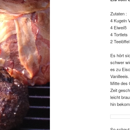
Zutaten :
4 Kugeln V
4 Eiweiß
4 Tortlets
2 Teelöffe
Es hört si
schwer wi
es zu Eisc
Vanilleeis
Mitte des 
Zeit gesch
leicht bra
hin bekomm
So schaut 