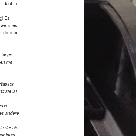
t dachte.
g! Es
d wenn es
hon immer
e fange
en mit
 Wasser
d sie ist
repp
 es andere
in der sie
nur innen