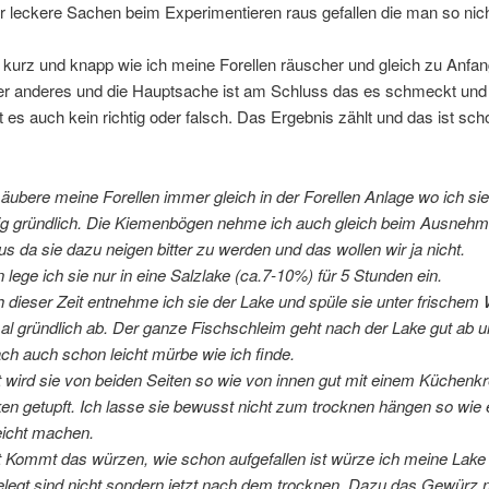
 leckere Sachen beim Experimentieren raus gefallen die man so nich
kurz und knapp wie ich meine Forellen räuscher und gleich zu Anfan
er anderes und die Hauptsache ist am Schluss das es schmeckt un
bt es auch kein richtig oder falsch. Das Ergebnis zählt und das ist sc
säubere meine Forellen immer gleich in der Forellen Anlage wo ich si
tig gründlich. Die Kiemenbögen nehme ich auch gleich beim Ausnehm
us da sie dazu neigen bitter zu werden und das wollen wir ja nicht.
 lege ich sie nur in eine Salzlake (ca.7-10%) für 5 Stunden ein.
 dieser Zeit entnehme ich sie der Lake und spüle sie unter frischem
al gründlich ab. Der ganze Fischschleim geht nach der Lake gut ab un
ch auch schon leicht mürbe wie ich finde.
t wird sie von beiden Seiten so wie von innen gut mit einem Küchenk
ken getupft. Ich lasse sie bewusst nicht zum trocknen hängen so wie
leicht machen.
t Kommt das würzen, wie schon aufgefallen ist würze ich meine Lake 
elegt sind nicht sondern jetzt nach dem trocknen. Dazu das Gewürz 