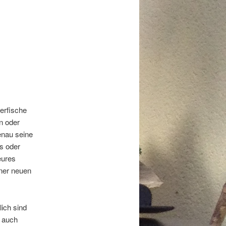
erfische
n oder
enau seine
us oder
eures
iner neuen
ich sind
d auch