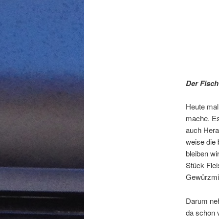
Der Fisch
Heute mal
mache. Es
auch Hera
weise die 
bleiben wi
Stück Flei
Gewürzmis
Darum nehm
da schon v