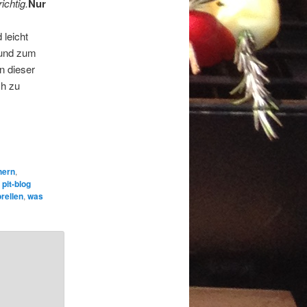
ichtig.
Nur
 leicht
t und zum
n dieser
ch zu
hern
,
,
pit-blog
rellen
,
was