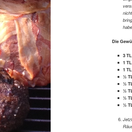
vers
nich
brin
habe
Die Gewü
3 TL
1 TL
1 TL
½ TL
½ TL
½ T
½ T
½ TL
Jetz
Räus