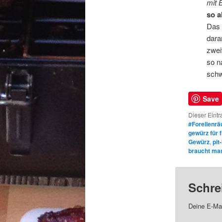
mit 
so a
Das 
dara
zwei
so n
schw
Save
Dieser Eintr
#Forellenr
gewürz für 
Gewürz
,
pit
braucht man
Schre
Deine E-Mai