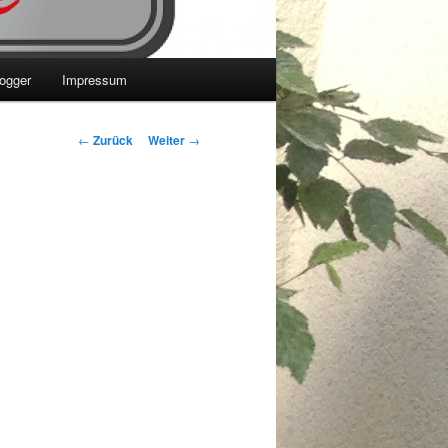
ogger
Impressum
Beitrags-
←
Zurück
Weiter
→
Navigation