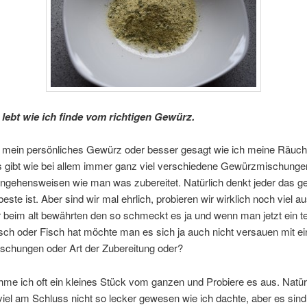
 lebt wie ich finde vom richtigen Gewürz.
 mein persönliches Gewürz oder besser gesagt wie ich meine Räuch
 gibt wie bei allem immer ganz viel verschiedene Gewürzmischunge
ngehensweisen wie man was zubereitet. Natürlich denkt jeder das g
beste ist. Aber sind wir mal ehrlich, probieren wir wirklich noch viel a
r beim alt bewährten den so schmeckt es ja und wenn man jetzt ein t
sch oder Fisch hat möchte man es sich ja auch nicht versauen mit e
chungen oder Art der Zubereitung oder?
e ich oft ein kleines Stück vom ganzen und Probiere es aus. Natürl
iel am Schluss nicht so lecker gewesen wie ich dachte, aber es sin