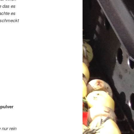
e das es
achte es
geschmeckt
epulver
 nur rein