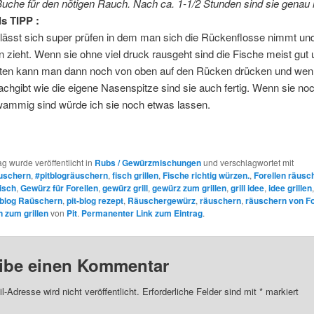
Buche für den nötigen Rauch. Nach ca. 1-1/2 Stunden sind sie genau r
ls TIPP :
lässt sich super prüfen in dem man sich die Rückenflosse nimmt und
n zieht. Wenn sie ohne viel druck rausgeht sind die Fische meist gu
ten kann man dann noch von oben auf den Rücken drücken und wen
achgibt wie die eigene Nasenspitze sind sie auch fertig. Wenn sie no
ammig sind würde ich sie noch etwas lassen.
ag wurde veröffentlicht in
Rubs / Gewürzmischungen
und verschlagwortet mit
äuschern
,
#pitblogräuschern
,
fisch grillen
,
Fische richtig würzen.
,
Forellen räusc
fisch
,
Gewürz für Forellen
,
gewürz grill
,
gewürz zum grillen
,
grill idee
,
idee grillen
-blog Raüschern
,
pit-blog rezept
,
Räuschergewürz
,
räuschern
,
räuschern von Fo
 zum grillen
von
Pit
.
Permanenter Link zum Eintrag
.
ibe einen Kommentar
l-Adresse wird nicht veröffentlicht.
Erforderliche Felder sind mit
*
markiert