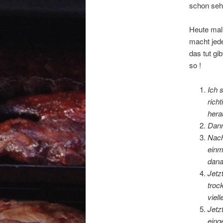
schon sehr
Heute mal 
macht jed
das tut gi
so !
Ich 
rich
hera
Dann
Nach
einm
dana
Jetz
troc
viel
Jetz
eing