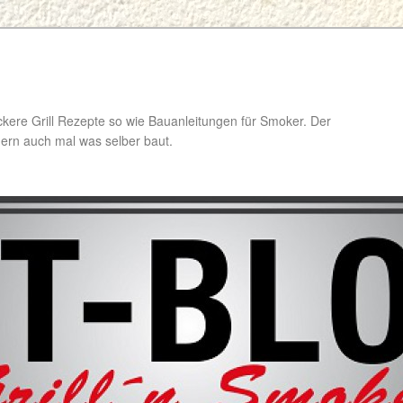
ckere Grill Rezepte so wie Bauanleitungen für Smoker. Der
ondern auch mal was selber baut.