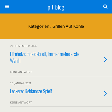
pit-blog
Kategorien ›
Grillen Auf Kohle
27. NOVEMBER 2024
Hirnholzschneidebrett, immer meine erste
Wahl !
KEINE ANTWORT
16. JANUAR 2021
Leckerer Rebknorze Spieß
KEINE ANTWORT