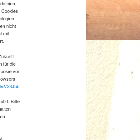
dateien,
e Cookies
ologien
en nicht
t mit
t.
Zukunft
 für die
Cookie von
Browsers
et=V23Jbb
tzt. Bitte
halten
von
n)