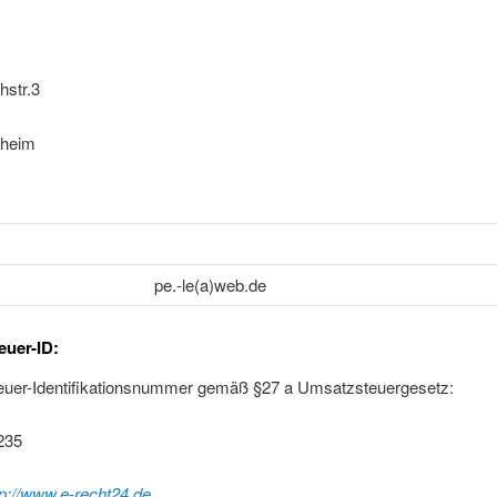
hstr.3
lheim
pe.-le(a)web.de
uer-ID:
uer-Identifikationsnummer gemäß §27 a Umsatzsteuergesetz:
235
tp://www.e-recht24.de