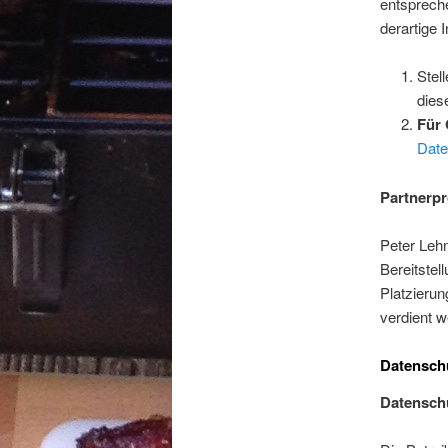
entsprech
derartige 
Stel
dies
Für 
Date
Partnerp
Peter Leh
Bereitstel
Platzieru
verdient 
Datensch
Datensch