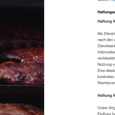
Haftungsa
Haftung f
Als Dienst
nach den a
Diensteanb
Informati
rechtswidr
Nutzung v
Eine diesb
konkreten
Rechtsver
Haftung f
Unser Ange
Einfluss h