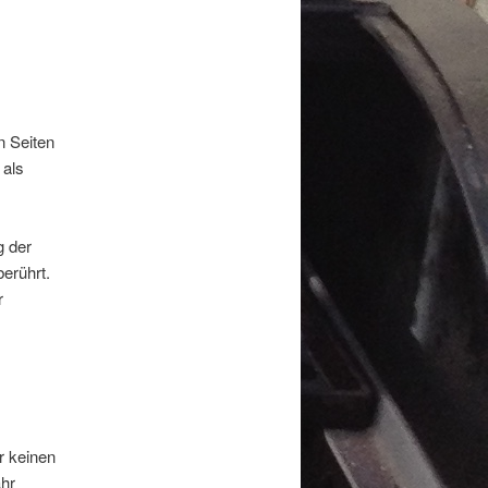
n Seiten
 als
g der
erührt.
r
r keinen
ähr