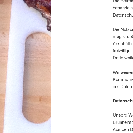
Die Betrei
behandeln
Datenschu
Die Nutzu
möglich. 
Anschrift 
freiwillig
Dritte wei
Wir weisen
Kommunika
der Daten 
Datenschu
Unsere Web
Brunnenst
Aus den D