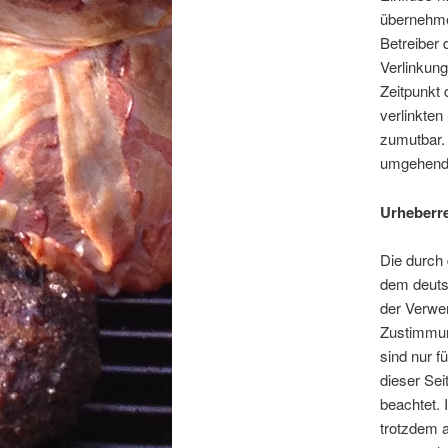
übernehmen
Betreiber 
Verlinkung
Zeitpunkt 
verlinkten
zumutbar.
umgehend 
Urheberr
Die durch 
dem deutsc
der Verwer
Zustimmung
sind nur f
dieser Sei
beachtet. 
trotzdem 