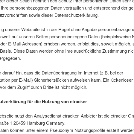
ber dieser Seiten nehmen den Schutz Ihrer persönlichen Daten sehr e
 Ihre personenbezogenen Daten vertraulich und entsprechend der ge
tzvorschriften sowie dieser Datenschutzerklärung.
ng unserer Webseite ist in der Regel ohne Angabe personenbezogen
Soweit auf unseren Seiten personenbezogene Daten (beispielsweise
oder E-Mail-Adressen) erhoben werden, erfolgt dies, soweit möglich, s
er Basis. Diese Daten werden ohne Ihre ausdrückliche Zustimmung nic
tergegeben.
 darauf hin, dass die Datenübertragung im Internet (z.B. bei der
tion per E-Mail) Sicherheitslücken aufweisen kann. Ein lückenloser
vor dem Zugriff durch Dritte ist nicht möglich.
tzerklärung für die Nutzung von etracker
seite nutzt den Analysedienst etracker. Anbieter ist die etracker G
raße 1 20459 Hamburg Germany.
aten können unter einem Pseudonym Nutzungsprofile erstellt werde