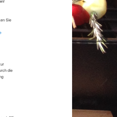
wir
ken Sie
e
zur
urch die
ng