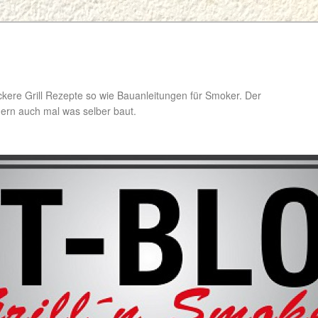
ckere Grill Rezepte so wie Bauanleitungen für Smoker. Der
ondern auch mal was selber baut.