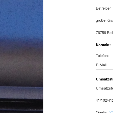
Betreiber
große Kirc
76756 Bel
Kontakt:
Telefon:
E-Mail:
Umsatzste
Umsatzste
41/102/41
Quelle:
ht