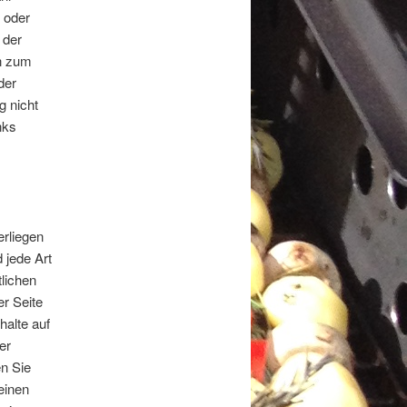
r oder
 der
en zum
der
g nicht
nks
erliegen
 jede Art
lichen
r Seite
halte auf
er
en Sie
einen