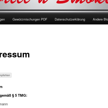
ngen
Gewürzmischungen PDF
Datenschutzerklärung
Andere Bl
ressum
um
gemäß § 5 TMG:
hmann