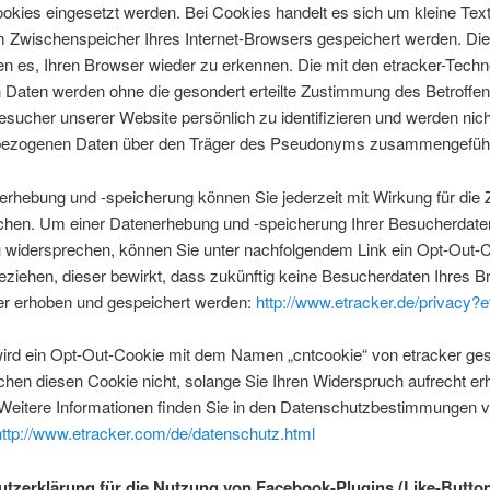
kies eingesetzt werden. Bei Cookies handelt es sich um kleine Text
im Zwischenspeicher Ihres Internet-Browsers gespeichert werden. Di
n es, Ihren Browser wieder zu erkennen. Die mit den etracker-Techn
 Daten werden ohne die gesondert erteilte Zustimmung des Betroffen
esucher unserer Website persönlich zu identifizieren und werden nich
ezogenen Daten über den Träger des Pseudonyms zusammengeführ
rhebung und -speicherung können Sie jederzeit mit Wirkung für die 
chen. Um einer Datenerhebung und -speicherung Ihrer Besucherdaten
u widersprechen, können Sie unter nachfolgendem Link ein Opt-Out-
eziehen, dieser bewirkt, dass zukünftig keine Besucherdaten Ihres 
ker erhoben und gespeichert werden:
http://www.etracker.de/privacy?
rd ein Opt-Out-Cookie mit dem Namen „cntcookie“ von etracker gese
hen diesen Cookie nicht, solange Sie Ihren Widerspruch aufrecht er
Weitere Informationen finden Sie in den Datenschutzbestimmungen 
http://www.etracker.com/de/datenschutz.html
tzerklärung für die Nutzung von Facebook-Plugins (Like-Butto