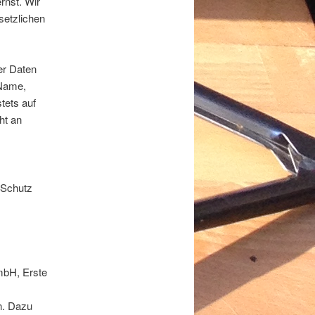
rnst. Wir
setzlichen
er Daten
 Name,
tets auf
ht an
 Schutz
mbH, Erste
n. Dazu