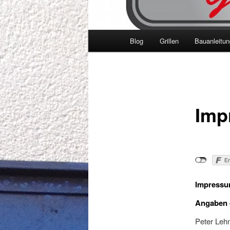
Hauptmenü
Blog
Grillen
Bauanleitu
Imp
Impress
Angaben 
Peter Le