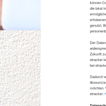
können Coo
die lokal 
ermögliche
erhobenen
genutzt, B
personenb
Der Datene
widerspre
Zukunft z
etracker b
bei etrac
Dadurch wi
l&oouml;sc
möchten. 
etracker:
Datenschu