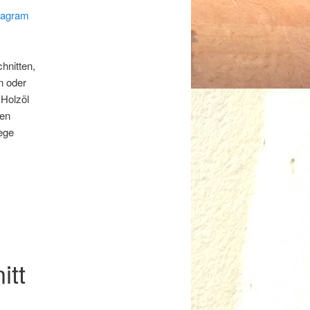
stagram
hnitten,
n oder
 Holzöl
nen
lege
itt