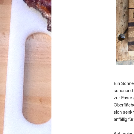
Ein Schnei
schonend 
zur Faser 
Oberfläche
sich senkr
anfällig für
Auf meine