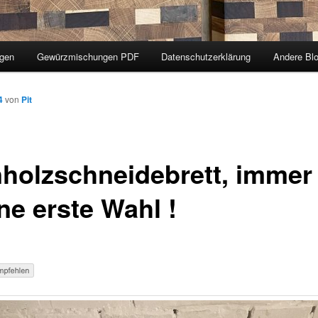
ngen
Gewürzmischungen PDF
Datenschutzerklärung
Andere Bl
4
von
Pit
nholzschneidebrett, immer
ne erste Wahl !