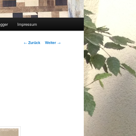
ogger
Impressum
Beitrags-
←
Zurück
Weiter
→
Navigation