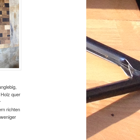
anglebig,
 Holz quer
r
rn richten
 weniger