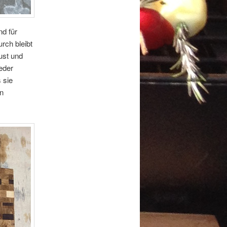
nd für
urch bleibt
ust und
eder
 sie
en