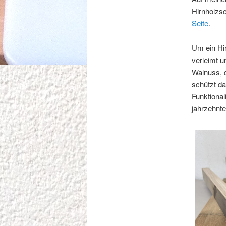
Hirnholzsc
Seite
.
Um ein Hir
verleimt u
Walnuss, d
schützt da
Funktional
jahrzehnte