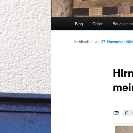
Hauptmenü
Blog
Grillen
Bauanleitu
Veröffentlicht am
27. November 202
Hir
mei