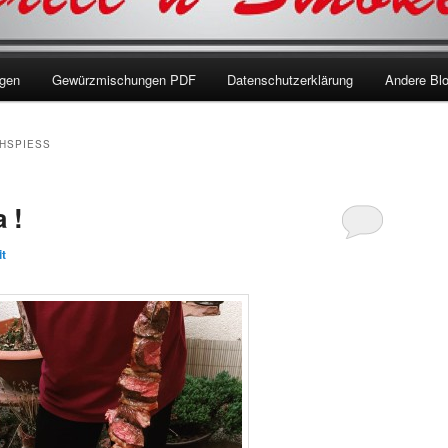
ngen
Gewürzmischungen PDF
Datenschutzerklärung
Andere Bl
HSPIESS
 !
it