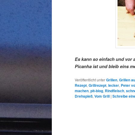
Es kann so einfach und vor a
Picanha ist und bleib eins m
Veröffentlicht unter
Grillen
,
Grillen a
Rezept
,
Grillrezept
,
lecker
,
Peter vo
machen
,
pit-blog
,
Rindfleisch
,
schne
Drehspieß
,
Vom Grill
|
Schreibe ei