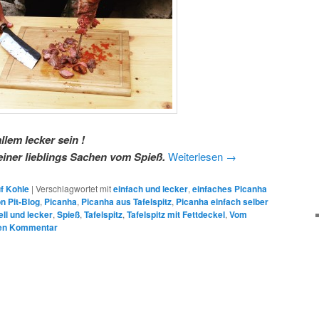
llem lecker sein !
einer lieblings Sachen vom Spieß.
Weiterlesen
→
uf Kohle
|
Verschlagwortet mit
einfach und lecker
,
einfaches Picanha
n Pit-Blog
,
Picanha
,
Picanha aus Tafelspitz
,
Picanha einfach selber
ll und lecker
,
Spieß
,
Tafelspitz
,
Tafelspitz mit Fettdeckel
,
Vom
nen Kommentar