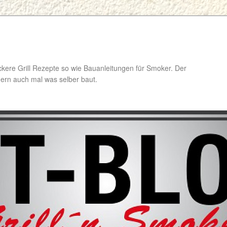
ckere Grill Rezepte so wie Bauanleitungen für Smoker. Der
ondern auch mal was selber baut.