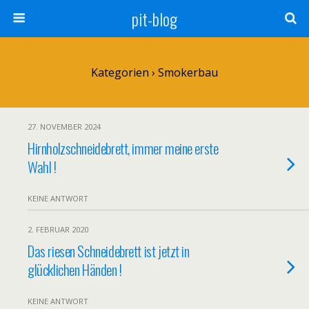
pit-blog
Kategorien ›
Smokerbau
27. NOVEMBER 2024
Hirnholzschneidebrett, immer meine erste
Wahl !
KEINE ANTWORT
2. FEBRUAR 2020
Das riesen Schneidebrett ist jetzt in
glücklichen Händen !
KEINE ANTWORT