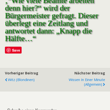
‚“Wie viele Beamte arbeiten
denn hier?“ wird der
Bürgermeister gefragt. Dieser
überlegt eine Zeitlang und
antwortet dann: „Knapp die
Hälfte…“
Save
Vorheriger Beitrag
Nächster Beitrag
Witz (Blondinen)
Wissen In Einer Minute
(Allgemein)