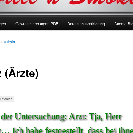
ngen
Gewürzmischungen PDF
Datenschutzerklärung
Andere Bl
on
admin
 (Ärzte)
der Untersuchung: Arzt: Tja, Herr
… Ich habe festgestellt, dass bei ihn