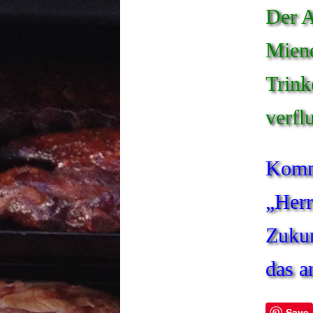
Der A
Miene
Trink
verfl
Kommt
„Herr
Zukun
das a
Save