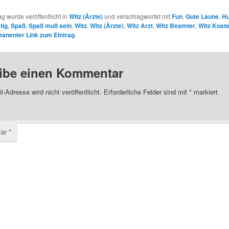
ag wurde veröffentlicht in
Witz (Ärzte)
und verschlagwortet mit
Fun
,
Gute Laune
,
H
tig
,
Spaß
,
Spaß muß sein
,
Witz
,
Witz (Ärzte)
,
Witz Arzt
,
Witz Beamter
,
Witz Kost
anenter Link zum Eintrag
.
ibe einen Kommentar
l-Adresse wird nicht veröffentlicht.
Erforderliche Felder sind mit
*
markiert
tar
*