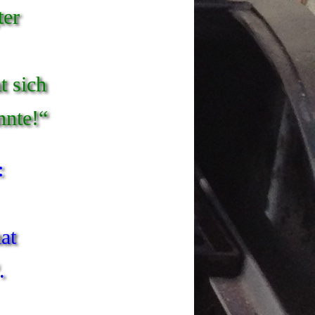
ter
t sich
nnte!“
:
at
.