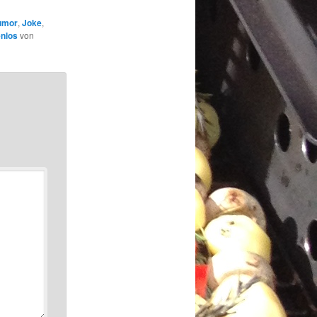
umor
,
Joke
,
enlos
von