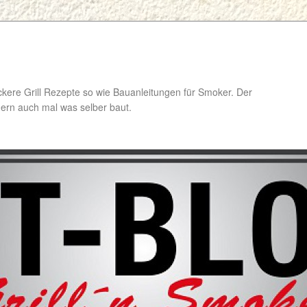
ckere Grill Rezepte so wie Bauanleitungen für Smoker. Der
ondern auch mal was selber baut.