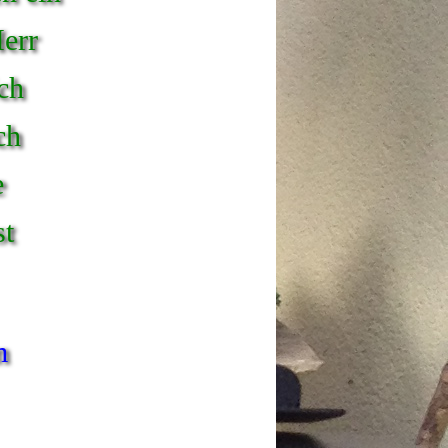
Herr
ch
ch
e
st
m