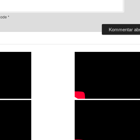
ode
*