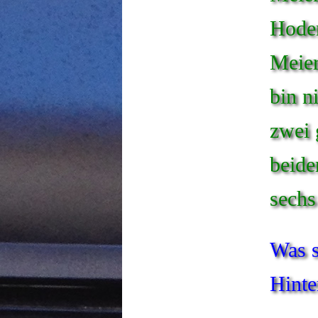
Hoden
Meier
bin n
zwei 
beide
sechs
Was s
Hinte