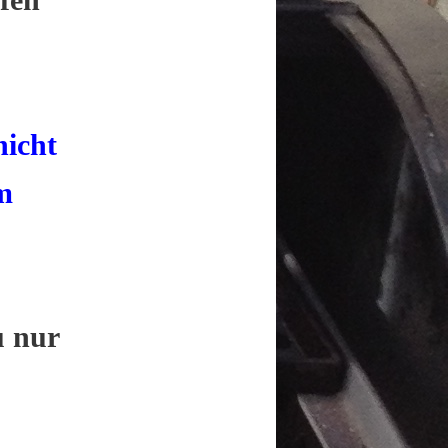
nicht
m
u nur