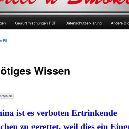
ngen
Gewürzmischungen PDF
Datenschutzerklärung
Andere Bl
on
Pit
ötiges Wissen
ina ist es verboten Ertrinkende
hen zu gerettet, weil dies ein Eingr