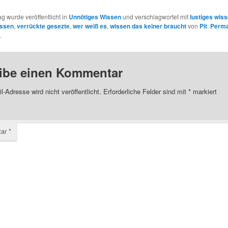
ag wurde veröffentlicht in
Unnötiges Wissen
und verschlagwortet mit
lustiges wis
issen
,
verrückte gesezte
,
wer weiß es
,
wissen das keiner braucht
von
Pit
.
Perma
.
ibe einen Kommentar
l-Adresse wird nicht veröffentlicht.
Erforderliche Felder sind mit
*
markiert
tar
*