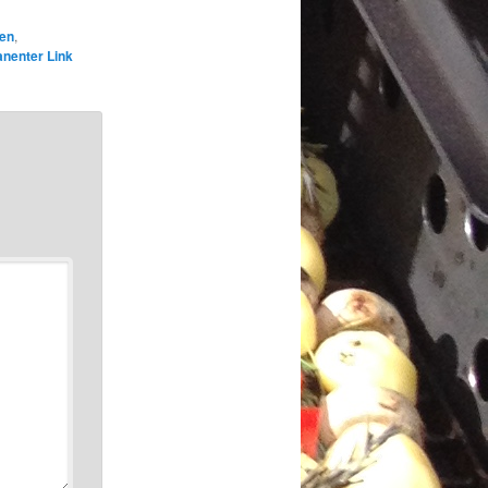
sen
,
nenter Link