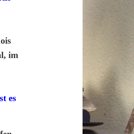
ois
l, im
st es
ufen