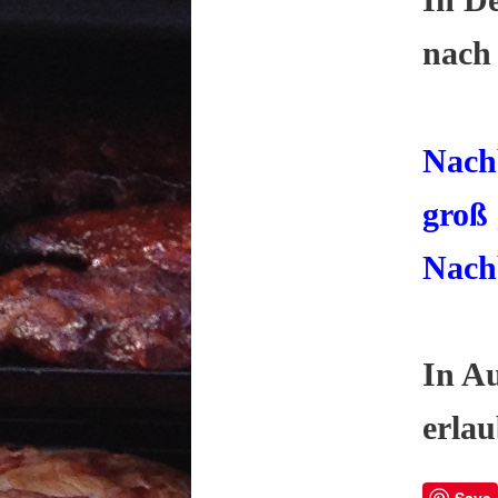
nach
Nachb
groß 
Nach
In Au
erla
Save