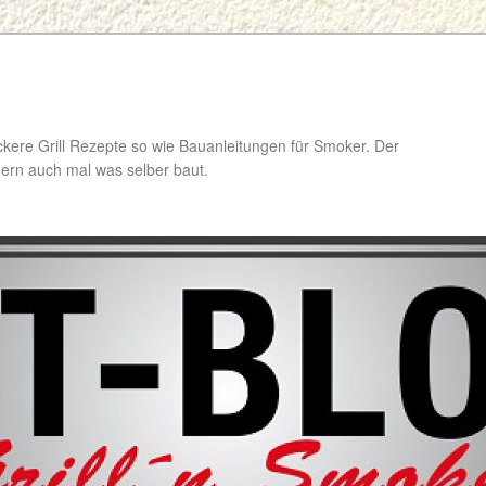
ckere Grill Rezepte so wie Bauanleitungen für Smoker. Der
ondern auch mal was selber baut.