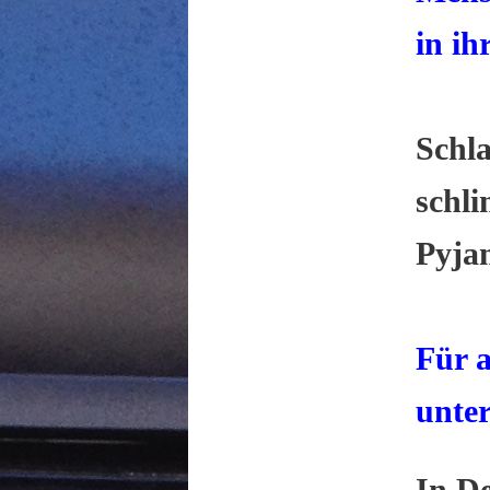
in ih
Schla
schli
Pyja
Für a
unter
In De