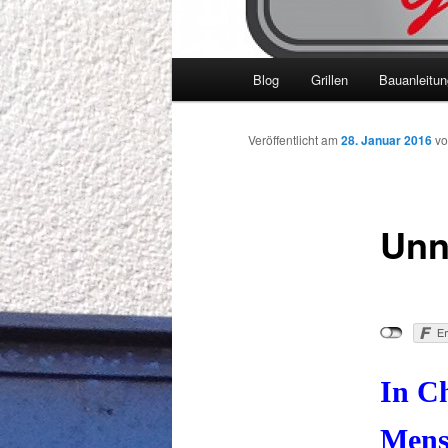
Hauptmenü
Blog
Grillen
Bauanleitu
Veröffentlicht am
28. Januar 2016
v
Unn
In Ch
Mensc