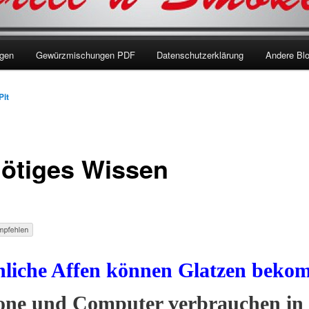
ngen
Gewürzmischungen PDF
Datenschutzerklärung
Andere Bl
Pit
ötiges Wissen
liche Affen können Glatzen beko
fone und Computer verbrauchen in