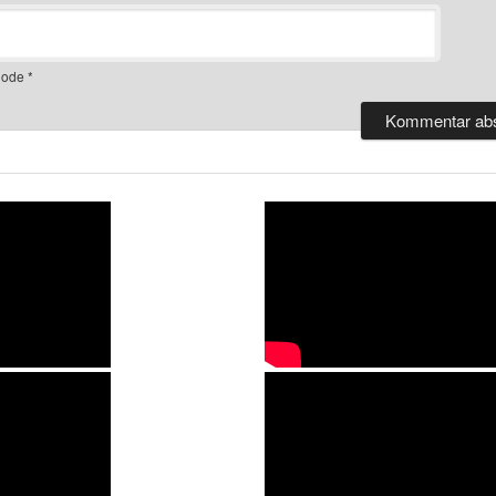
ode
*