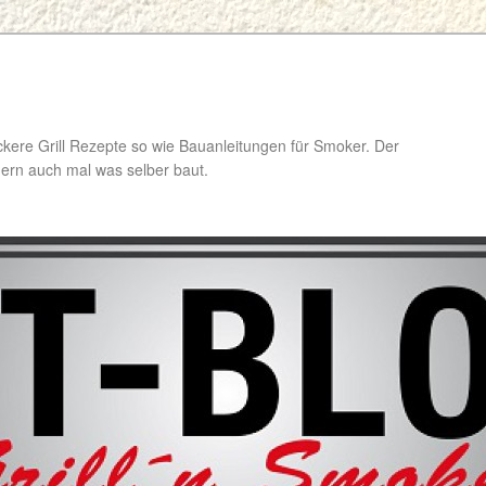
ckere Grill Rezepte so wie Bauanleitungen für Smoker. Der
ondern auch mal was selber baut.