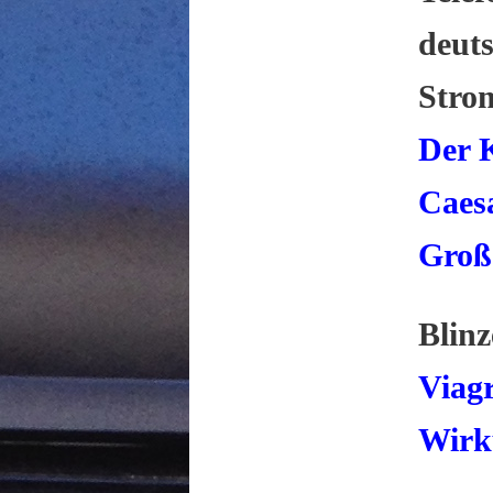
deut
Strom
Der K
Caesa
Groß
Blinz
Viagr
Wirk