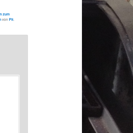
en zum
n
von
Pit
.