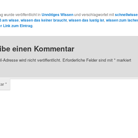
ag wurde veröffentlicht in
Unnötiges Wissen
und verschlagwortet mit
schnellwiss
ß am wisse
,
wissen das keiner braucht
,
wissen das lustig ist
,
wissen zum lache
 Link zum Eintrag
.
ibe einen Kommentar
l-Adresse wird nicht veröffentlicht.
Erforderliche Felder sind mit
*
markiert
tar
*