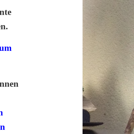
nte
n.
zum
onnen
m
in