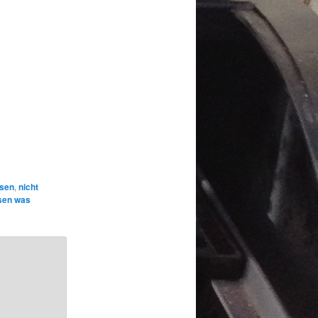
ssen
,
nicht
sen was