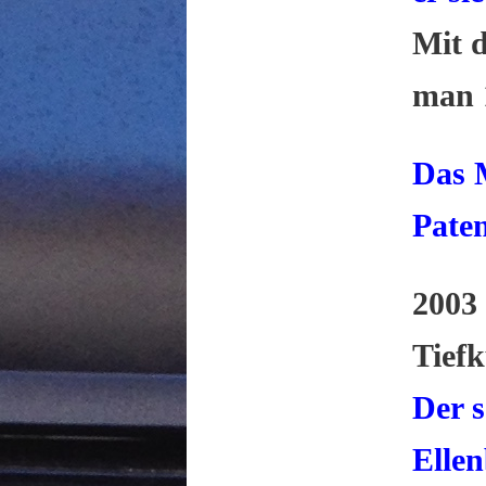
Mit d
man 1
Das 
Paten
2003
Tiefk
Der 
Ellen