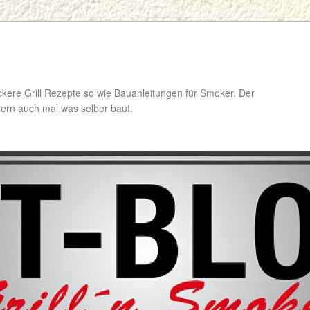
ckere Grill Rezepte so wie Bauanleitungen für Smoker. Der
ondern auch mal was selber baut.