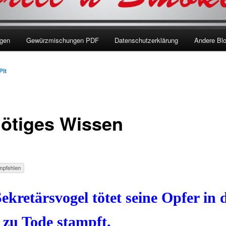
ngen
Gewürzmischungen PDF
Datenschutzerklärung
Andere Bl
Pit
ötiges Wissen
ekretärsvogel tötet seine Opfer in
e zu Tode stampft.