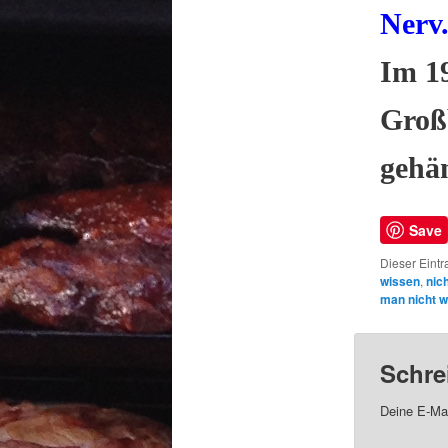
Nerv
Im 1
Großb
gehä
Save
Dieser Eintr
wissen
,
nic
man nicht 
Schre
Deine E-Mai