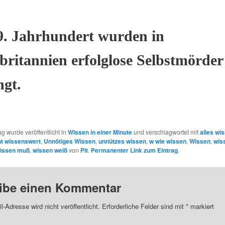
.
9. Jahrhundert wurden in
ritannien erfolglose Selbstmörder
ngt.
ag wurde veröffentlicht in
Wissen in einer Minute
und verschlagwortet mit
alles wi
ht wissenswert
,
Unnötiges Wissen
,
unnützes wissen
,
w wie wissen
,
Wissen
,
wis
wissen muß
,
wissen weiß
von
Pit
.
Permanenter Link zum Eintrag
.
ibe einen Kommentar
l-Adresse wird nicht veröffentlicht.
Erforderliche Felder sind mit
*
markiert