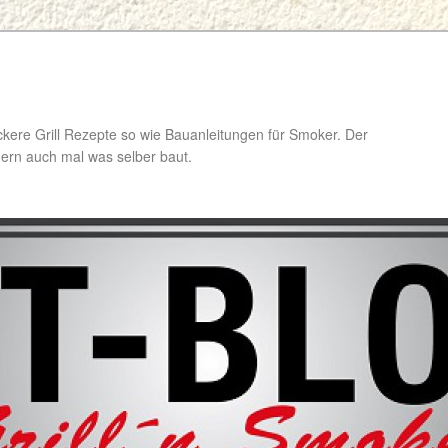
ckere Grill Rezepte so wie Bauanleitungen für Smoker. Der
ondern auch mal was selber baut.