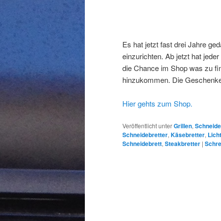
Es hat jetzt fast drei Jahre ge
einzurichten. Ab jetzt hat jed
die Chance im Shop was zu fi
hinzukommen. Die Geschenke 
Hier gehts zum Shop.
Veröffentlicht unter
Grillen
,
Schneide
Schneidebretter
,
Käsebretter
,
Lich
Schneidebrett
,
Steakbretter
|
Schre