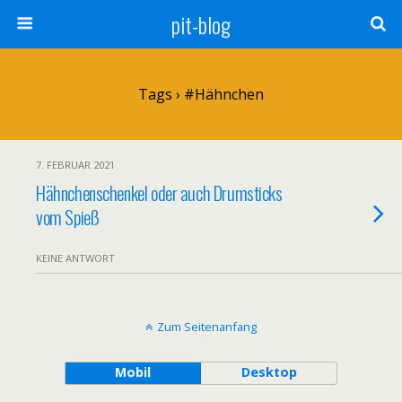
pit-blog
Tags › #Hähnchen
7. FEBRUAR 2021
Hähnchenschenkel oder auch Drumsticks
vom Spieß
KEINE ANTWORT
Zum Seitenanfang
Mobil
Desktop