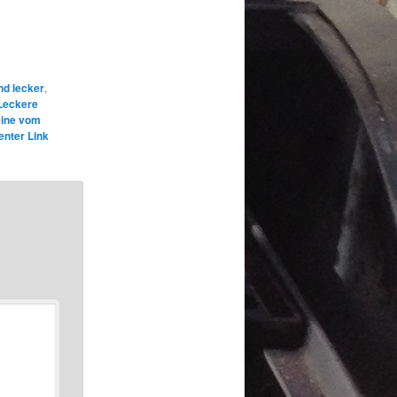
nd lecker
,
Leckere
ine vom
nter Link