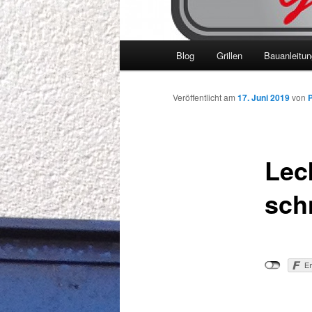
Hauptmenü
Blog
Grillen
Bauanleitu
Veröffentlicht am
17. Juni 2019
von
P
Lec
sch