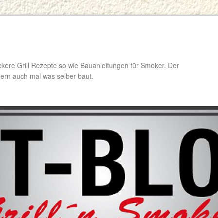
ckere Grill Rezepte so wie Bauanleitungen für Smoker. Der
ondern auch mal was selber baut.