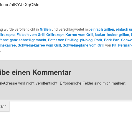
outu.be/afKYJzXqCMc
ag wurde veröffentlicht in
Grillen
und verschlagwortet mit
einfach grillen
,
einfach u
llrezepte
,
Fleisch vom Grill
,
Grillrezept
,
Karree vom Grill
,
lecker
,
lecker grillen
,
fanne ganz schnell gemacht
,
Peter von Pit-Blog
,
pit-blog
,
Pork
,
Pork Pan
,
Schwe
inekarree
,
Schweinekarree vom Grill
,
Schweinepfane vom Grill
von
Pit
.
Permane
.
ibe einen Kommentar
l-Adresse wird nicht veröffentlicht.
Erforderliche Felder sind mit
*
markiert
tar
*