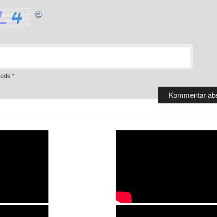
ode
*