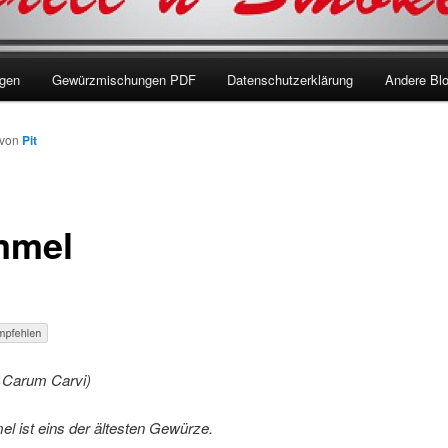
ngen
Gewürzmischungen PDF
Datenschutzerklärung
Andere Bl
von
Pit
mmel
 Carum Carvi)
l ist eins der ältesten Gewürze.