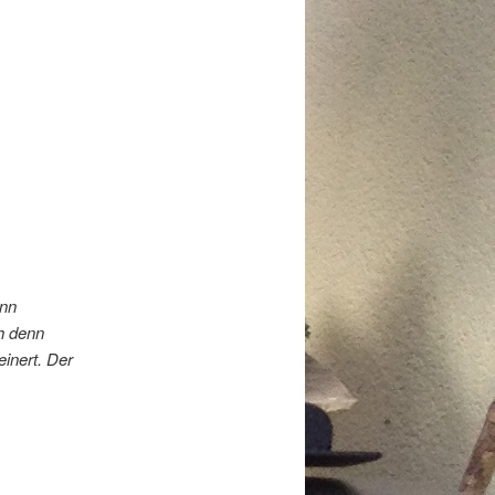
enn
h denn
inert. Der