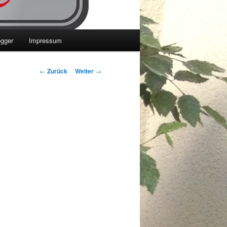
ogger
Impressum
Beitrags-
←
Zurück
Weiter
→
Navigation