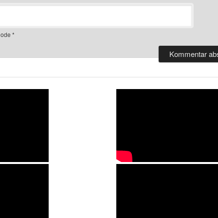
ode
*