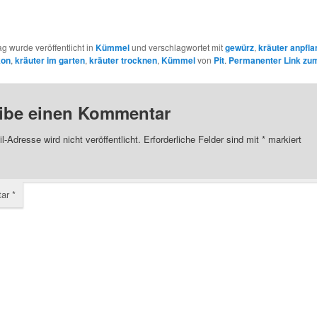
ag wurde veröffentlicht in
Kümmel
und verschlagwortet mit
gewürz
,
kräuter anpfl
kon
,
kräuter im garten
,
kräuter trocknen
,
Kümmel
von
Pit
.
Permanenter Link zum
ibe einen Kommentar
l-Adresse wird nicht veröffentlicht.
Erforderliche Felder sind mit
*
markiert
tar
*