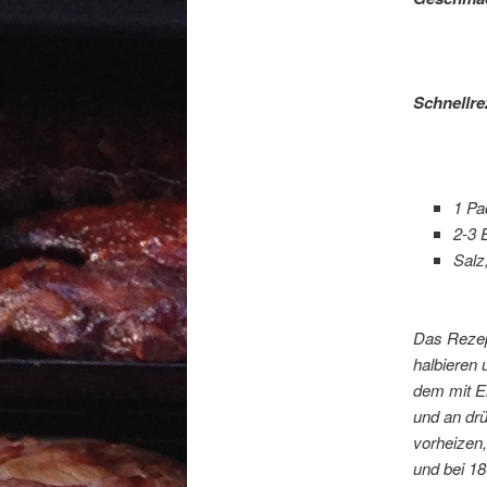
Schnellre
1 Pa
2-3 
Sal
Das Rezept
halbieren 
dem mit Ei
und an drü
vorheizen,
und bei 1