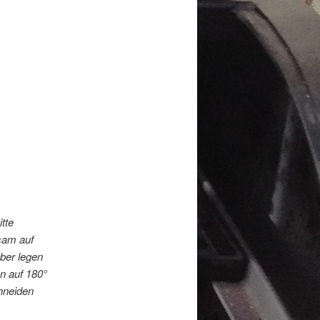
tte
sam auf
ber legen
en auf 180°
chneiden