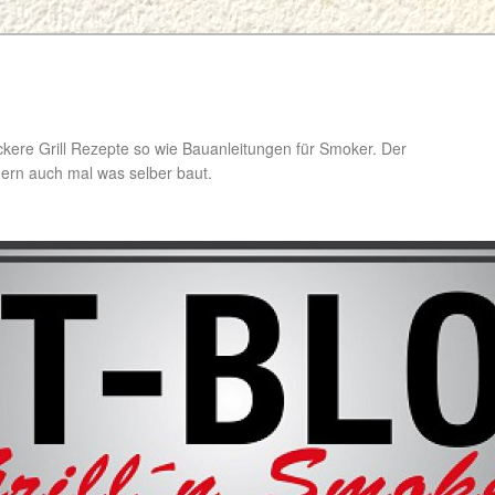
ckere Grill Rezepte so wie Bauanleitungen für Smoker. Der
ondern auch mal was selber baut.