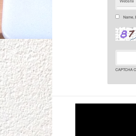
Website
Name, E
CAPTCHA C