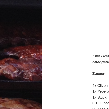
Ente Grek
öfter geb
Zutaten:
4x Oliven
1x Pepero
1x Stück 
3 TL Griec
2x Knobla