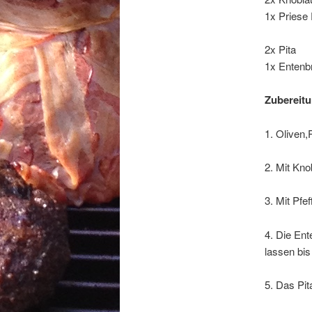
1x Priese 
2x Pita
1x Entenb
Zubereitu
1. Oliven,
2. Mit Kno
3. Mit Pfe
4. Die Ent
lassen bi
5. Das Pit