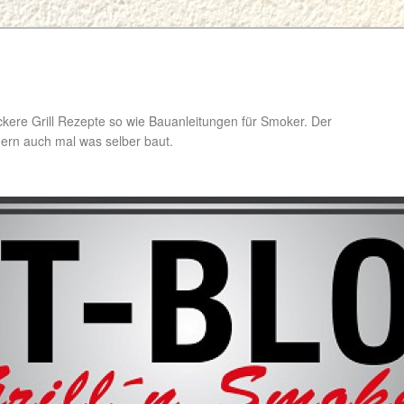
ckere Grill Rezepte so wie Bauanleitungen für Smoker. Der
ondern auch mal was selber baut.