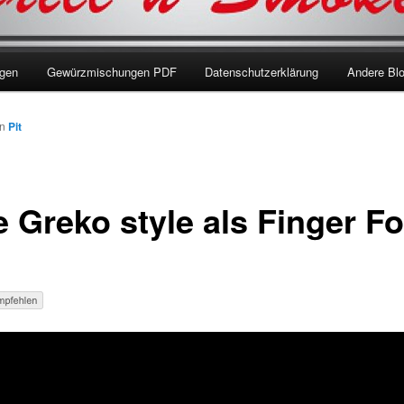
ngen
Gewürzmischungen PDF
Datenschutzerklärung
Andere Bl
on
Pit
e Greko style als Finger F