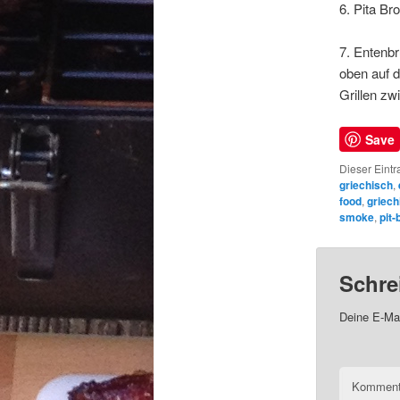
6. Pita Br
7. Entenbr
oben auf d
Grillen zw
Save
Dieser Eintr
griechisch
,
food
,
griech
smoke
,
pit-
Schre
Deine E-Mai
Kommen