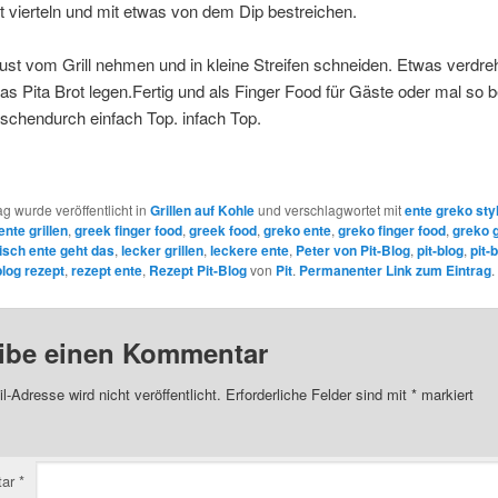
ot vierteln und mit etwas von dem Dip bestreichen.
ust vom Grill nehmen und in kleine Streifen schneiden. Etwas verdr
as Pita Brot legen.Fertig und als Finger Food für Gäste oder mal so 
ischendurch einfach Top. infach Top.
ag wurde veröffentlicht in
Grillen auf Kohle
und verschlagwortet mit
ente greko sty
ente grillen
,
greek finger food
,
greek food
,
greko ente
,
greko finger food
,
greko 
isch ente geht das
,
lecker grillen
,
leckere ente
,
Peter von Pit-Blog
,
pit-blog
,
pit-b
blog rezept
,
rezept ente
,
Rezept Pit-Blog
von
Pit
.
Permanenter Link zum Eintrag
.
ibe einen Kommentar
l-Adresse wird nicht veröffentlicht.
Erforderliche Felder sind mit
*
markiert
tar
*