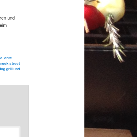
ehen und
beim
le
,
ente
greek street
log grill und