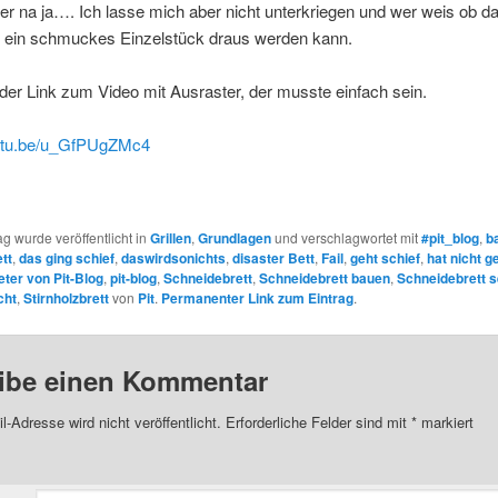
r na ja…. Ich lasse mich aber nicht unterkriegen und wer weis ob da
 ein schmuckes Einzelstück draus werden kann.
der Link zum Video mit Ausraster, der musste einfach sein.
outu.be/u_GfPUgZMc4
ag wurde veröffentlicht in
Grillen
,
Grundlagen
und verschlagwortet mit
#pit_blog
,
b
tt
,
das ging schief
,
daswirdsonichts
,
disaster Bett
,
Fail
,
geht schief
,
hat nicht g
eter von Pit-Blog
,
pit-blog
,
Schneidebrett
,
Schneidebrett bauen
,
Schneidebrett s
cht
,
Stirnholzbrett
von
Pit
.
Permanenter Link zum Eintrag
.
ibe einen Kommentar
l-Adresse wird nicht veröffentlicht.
Erforderliche Felder sind mit
*
markiert