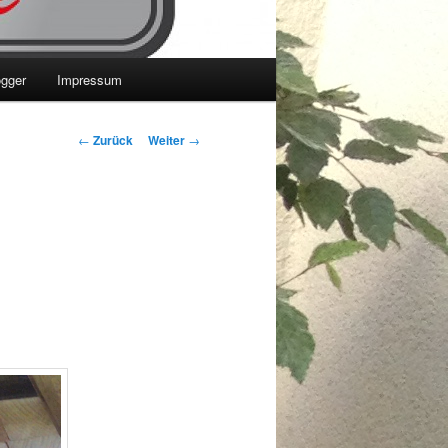
ogger
Impressum
Beitrags-
←
Zurück
Weiter
→
Navigation