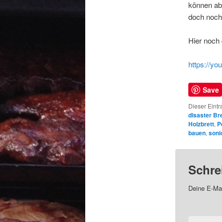
können abe
doch noch
Hier noch 
https://y
Save
Dieser Eintr
disaster Bre
Holzbrett
,
P
bauen
,
soni
Schre
Deine E-Mai