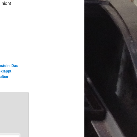
 nicht
asteln
,
Das
eklappt
,
elber