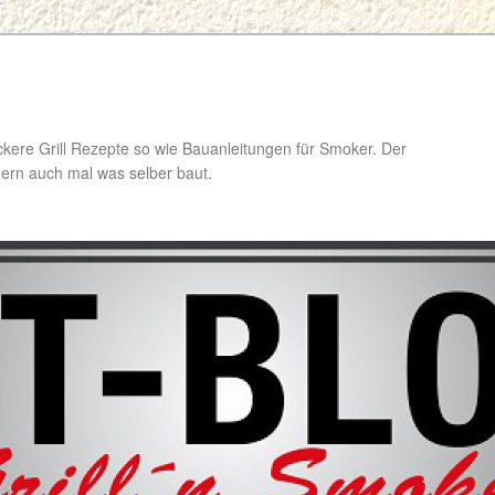
ckere Grill Rezepte so wie Bauanleitungen für Smoker. Der
ondern auch mal was selber baut.