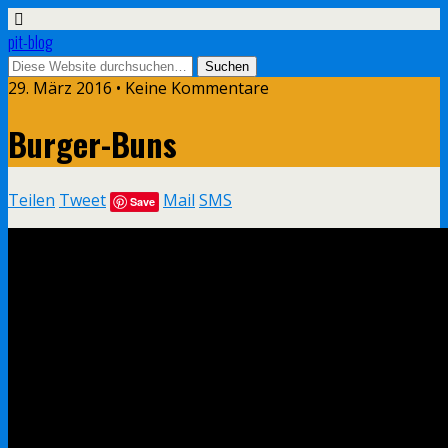
pit-blog
29. März 2016 • Keine Kommentare
Burger-Buns
Teilen
Tweet
Mail
SMS
Save